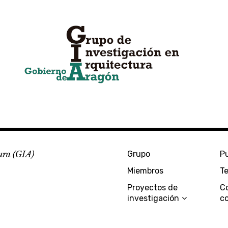
ura (GIA)
Grupo
P
Miembros
Te
Proyectos de
C
investigación
c