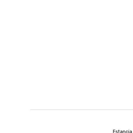
N
a
Estancia