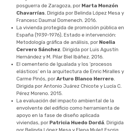
posguerra de Zaragoza, por
Marta Monzón
Chavarrías
. Dirigida por Belinda López Mesa y
Francesc Daumal Domenech. 2016.
La vivienda protegida de promoción pública en
España (1939-1976), Estado e intervención:
Metodología gráfica de análisis, por
Noelia
Cervero Sánchez
. Dirigida por Luis Agustín
Hernández y M. Pilar Biel Ibáñez. 2016.
El cementerio de Igualada y los ‘procesos
elásticos’ en la arquitectura de Enric Miralles y
Carme Pinós, por
Arturo Blanco Herrero
.
Dirigida por Antonio Juárez Chicote y Lucía C.
Pérez Moreno. 2015.
La evaluación del impacto ambiental de la
envolvente del edificio como herramienta de
apoyo en la fase de diseño aplicada
viviendas, por
Patricia Huedo Dordá
. Dirigida
por Belinda López Mesa y Elena Mulet Escrig.