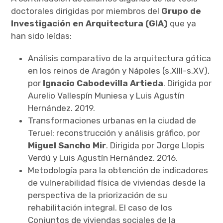
x
p
a
n
doctorales dirigidas por miembros del
Grupo de
d
c
h
i
l
e
Investigación en Arquitectura (GIA)
Publicaciones
que ya
d
x
m
p
e
a
n
n
u
d
han sido leídas:
c
h
i
l
Tesis doctorales
d
m
e
n
u
Análisis comparativo de la arquitectura gótica
e
Contratos y convenios
en los reinos de Aragón y Nápoles (s.XIII-s.XV),
x
p
a
n
d
por
Ignacio Cabodevilla Artieda
. Dirigida por
c
h
i
l
Transferencia
d
Aurelio Vallespín Muniesa y Luis Agustín
m
e
n
u
Hernández. 2019.
Trabaja con nosotros
Transformaciones urbanas en la ciudad de
Teruel: reconstrucción y análisis gráfico, por
Contacto
Miguel Sancho Mir
. Dirigida por Jorge Llopis
Verdú y Luis Agustín Hernández. 2016.
Metodología para la obtención de indicadores
de vulnerabilidad física de viviendas desde la
perspectiva de la priorización de su
rehabilitación integral. El caso de los
Conjuntos de viviendas sociales de la