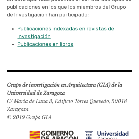
x
p
a
n
publicaciones en los que los miembros del Grupo
d
c
h
i
l
e
de Investigación han participado:
Publicaciones
d
x
m
p
e
a
n
n
u
d
c
h
i
l
Publicaciones indexadas en revistas de
Tesis doctorales
d
m
e
n
u
investigación
e
Contratos y convenios
Publicaciones en libros
x
p
a
n
d
c
h
i
l
Transferencia
d
m
e
n
u
Trabaja con nosotros
Grupo de investigación en Arquitectura (GIA) de la
Contacto
Universidad de Zaragoza
C/ María de Luna 3, Edificio Torres Quevedo, 50018
Zaragoza
© 2019 Grupo GIA